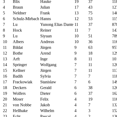
3
Blix
Hauke
19
37
11
4
Braun
Julian
17
43
12
5
Neldner
Frank
13
75
14
6
Schulz-Mirbach
Hanns
12
53
11
7
Lu
Yunong Elias Dante
11
37
87
8
Hock
Reiner
11
7
14
9
Lu
Siyuan
10
51
78
10
Albers
Andreas
10
36
11
11
Bildat
Jürgen
9
63
95
12
Bothe
Arend
9
18
12
13
Arft
Inge
8
11
10
14
Springer
Wolfgang
7
11
12
15
Kellner
Jürgen
7
11
11
16
Badih
Sylvia
7
7
11
17
Frackowiak
Stanislaw
7
6
14
18
Deckers
Gerald
6
38
12
19
Wolfers
Dieter
6
37
16
20
Moser
Felix
4
19
11
21
von Nobbe
Jakob
4
7
13
22
Hellhake
Wilhelm
4
3
15
23
Echt
Pascal
4
2
13