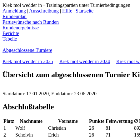
Kiek mol wedder in - Trainingspartien unter Turnierbedingungen
Anmeldung
|
Ausschreibung
|
Hilfe
|
Startseite
Rundenplan
Partiewünsche nach Runden
Rundenergebnisse
Berichte
Tabelle
Abgeschlossene Turniere
Kiek mol wedder in 2025
Kiek mol wedder in 2024
Kiek mol w
Übersicht zum abgeschlossenen Turnier Ki
Startdatum: 17.01.2020, Enddatum: 23.06.2020
Abschlußtabelle
Platz
Nachname
Vorname
Punkte
Feinwertung
Ø 
1
Wolf
Christian
26
81
89
2
Scholvin
Erich
26
71
15