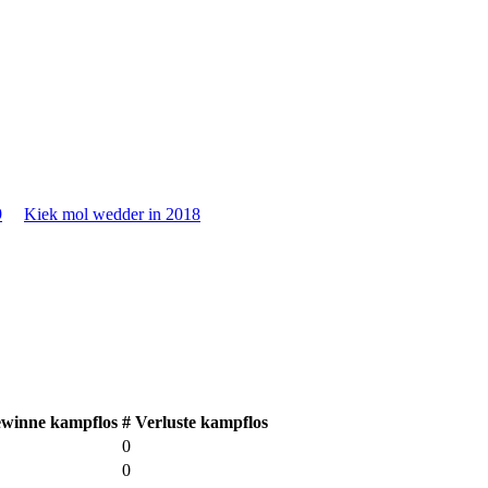
9
Kiek mol wedder in 2018
ewinne kampflos
# Verluste kampflos
0
0