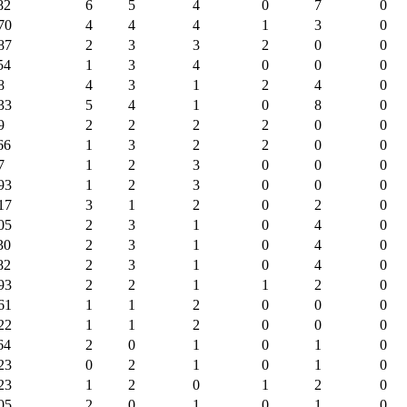
82
6
5
4
0
7
0
70
4
4
4
1
3
0
87
2
3
3
2
0
0
54
1
3
4
0
0
0
8
4
3
1
2
4
0
33
5
4
1
0
8
0
9
2
2
2
2
0
0
66
1
3
2
2
0
0
7
1
2
3
0
0
0
93
1
2
3
0
0
0
17
3
1
2
0
2
0
05
2
3
1
0
4
0
30
2
3
1
0
4
0
82
2
3
1
0
4
0
93
2
2
1
1
2
0
61
1
1
2
0
0
0
22
1
1
2
0
0
0
64
2
0
1
0
1
0
23
0
2
1
0
1
0
23
1
2
0
1
2
0
05
2
0
1
0
1
0