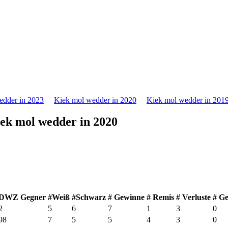
edder in 2023
Kiek mol wedder in 2020
Kiek mol wedder in 201
ek mol wedder in 2020
DWZ Gegner
#Weiß
#Schwarz
# Gewinne
# Remis
# Verluste
# G
2
5
6
7
1
3
0
98
7
5
5
4
3
0