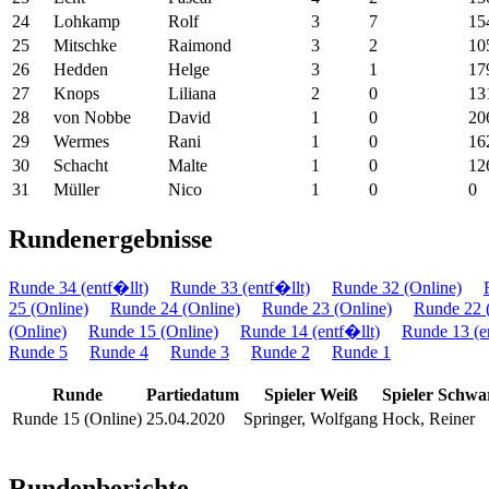
24
Lohkamp
Rolf
3
7
15
25
Mitschke
Raimond
3
2
10
26
Hedden
Helge
3
1
17
27
Knops
Liliana
2
0
13
28
von Nobbe
David
1
0
20
29
Wermes
Rani
1
0
16
30
Schacht
Malte
1
0
12
31
Müller
Nico
1
0
0
Rundenergebnisse
Runde 34 (entf�llt)
Runde 33 (entf�llt)
Runde 32 (Online)
25 (Online)
Runde 24 (Online)
Runde 23 (Online)
Runde 22 
(Online)
Runde 15 (Online)
Runde 14 (entf�llt)
Runde 13 (e
Runde 5
Runde 4
Runde 3
Runde 2
Runde 1
Runde
Partiedatum
Spieler Weiß
Spieler Schwa
Runde 15 (Online)
25.04.2020
Springer, Wolfgang
Hock, Reiner
Rundenberichte