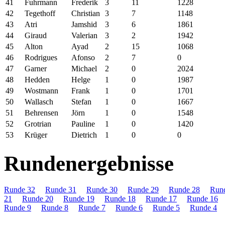
41
Fuhrmann
Frederik
3
11
1228
42
Tegethoff
Christian
3
7
1148
43
Atri
Jamshid
3
6
1861
44
Giraud
Valerian
3
2
1942
45
Alton
Ayad
2
15
1068
46
Rodrigues
Afonso
2
7
0
47
Garner
Michael
2
0
2024
48
Hedden
Helge
1
0
1987
49
Wostmann
Frank
1
0
1701
50
Wallasch
Stefan
1
0
1667
51
Behrensen
Jörn
1
0
1548
52
Grotrian
Pauline
1
0
1420
53
Krüger
Dietrich
1
0
0
Rundenergebnisse
Runde 32
Runde 31
Runde 30
Runde 29
Runde 28
Run
21
Runde 20
Runde 19
Runde 18
Runde 17
Runde 16
Runde 9
Runde 8
Runde 7
Runde 6
Runde 5
Runde 4