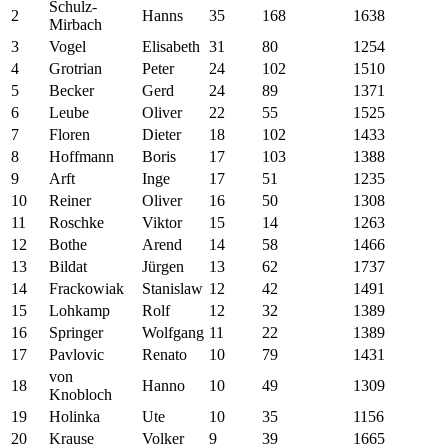
Schulz-
2
Hanns
35
168
1638
Mirbach
3
Vogel
Elisabeth
31
80
1254
4
Grotrian
Peter
24
102
1510
5
Becker
Gerd
24
89
1371
6
Leube
Oliver
22
55
1525
7
Floren
Dieter
18
102
1433
8
Hoffmann
Boris
17
103
1388
9
Arft
Inge
17
51
1235
10
Reiner
Oliver
16
50
1308
11
Roschke
Viktor
15
14
1263
12
Bothe
Arend
14
58
1466
13
Bildat
Jürgen
13
62
1737
14
Frackowiak
Stanislaw
12
42
1491
15
Lohkamp
Rolf
12
32
1389
16
Springer
Wolfgang
11
22
1389
17
Pavlovic
Renato
10
79
1431
von
18
Hanno
10
49
1309
Knobloch
19
Holinka
Ute
10
35
1156
20
Krause
Volker
9
39
1665