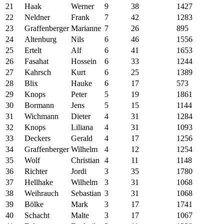
21
Haak
Werner
9
38
1427
22
Neldner
Frank
7
42
1283
23
Graffenberger
Marianne
7
26
895
24
Altenburg
Nils
6
46
1556
25
Ertelt
Alf
6
41
1653
26
Fasahat
Hossein
6
33
1244
27
Kahrsch
Kurt
6
25
1389
28
Blix
Hauke
6
17
573
29
Knops
Peter
5
19
1861
30
Bormann
Jens
5
15
1144
31
Wichmann
Dieter
4
31
1284
32
Knops
Liliana
4
31
1093
33
Deckers
Gerald
4
17
1256
34
Graffenberger
Wilhelm
4
12
1254
35
Wolf
Christian
4
11
1148
36
Richter
Jordi
3
35
1780
37
Hellhake
Wilhelm
3
31
1068
38
Weihrauch
Sebastian
3
31
1068
39
Bölke
Mark
3
17
1741
40
Schacht
Malte
3
17
1067