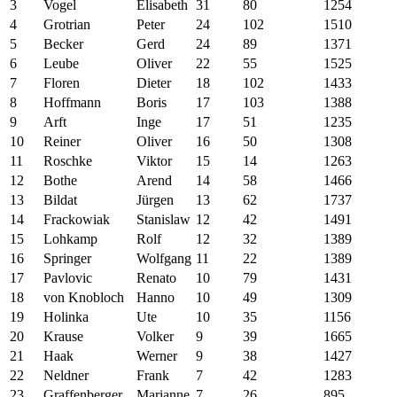
3
Vogel
Elisabeth
31
80
1254
4
Grotrian
Peter
24
102
1510
5
Becker
Gerd
24
89
1371
6
Leube
Oliver
22
55
1525
7
Floren
Dieter
18
102
1433
8
Hoffmann
Boris
17
103
1388
9
Arft
Inge
17
51
1235
10
Reiner
Oliver
16
50
1308
11
Roschke
Viktor
15
14
1263
12
Bothe
Arend
14
58
1466
13
Bildat
Jürgen
13
62
1737
14
Frackowiak
Stanislaw
12
42
1491
15
Lohkamp
Rolf
12
32
1389
16
Springer
Wolfgang
11
22
1389
17
Pavlovic
Renato
10
79
1431
18
von Knobloch
Hanno
10
49
1309
19
Holinka
Ute
10
35
1156
20
Krause
Volker
9
39
1665
21
Haak
Werner
9
38
1427
22
Neldner
Frank
7
42
1283
23
Graffenberger
Marianne
7
26
895