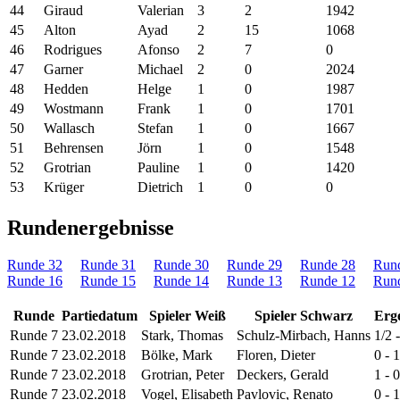
44
Giraud
Valerian
3
2
1942
45
Alton
Ayad
2
15
1068
46
Rodrigues
Afonso
2
7
0
47
Garner
Michael
2
0
2024
48
Hedden
Helge
1
0
1987
49
Wostmann
Frank
1
0
1701
50
Wallasch
Stefan
1
0
1667
51
Behrensen
Jörn
1
0
1548
52
Grotrian
Pauline
1
0
1420
53
Krüger
Dietrich
1
0
0
Rundenergebnisse
Runde 32
Runde 31
Runde 30
Runde 29
Runde 28
Run
Runde 16
Runde 15
Runde 14
Runde 13
Runde 12
Run
Runde
Partiedatum
Spieler Weiß
Spieler Schwarz
Erg
Runde 7
23.02.2018
Stark, Thomas
Schulz-Mirbach, Hanns
1/2 
Runde 7
23.02.2018
Bölke, Mark
Floren, Dieter
0 - 1
Runde 7
23.02.2018
Grotrian, Peter
Deckers, Gerald
1 - 0
Runde 7
23.02.2018
Vogel, Elisabeth
Pavlovic, Renato
0 - 1