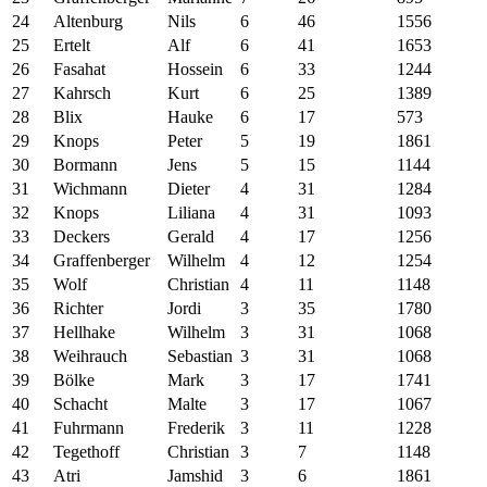
24
Altenburg
Nils
6
46
1556
25
Ertelt
Alf
6
41
1653
26
Fasahat
Hossein
6
33
1244
27
Kahrsch
Kurt
6
25
1389
28
Blix
Hauke
6
17
573
29
Knops
Peter
5
19
1861
30
Bormann
Jens
5
15
1144
31
Wichmann
Dieter
4
31
1284
32
Knops
Liliana
4
31
1093
33
Deckers
Gerald
4
17
1256
34
Graffenberger
Wilhelm
4
12
1254
35
Wolf
Christian
4
11
1148
36
Richter
Jordi
3
35
1780
37
Hellhake
Wilhelm
3
31
1068
38
Weihrauch
Sebastian
3
31
1068
39
Bölke
Mark
3
17
1741
40
Schacht
Malte
3
17
1067
41
Fuhrmann
Frederik
3
11
1228
42
Tegethoff
Christian
3
7
1148
43
Atri
Jamshid
3
6
1861