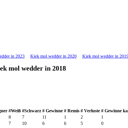
edder in 2023
Kiek mol wedder in 2020
Kiek mol wedder in 201
ek mol wedder in 2018
ner
#Weiß
#Schwarz
# Gewinne
# Remis
# Verluste
# Gewinne ka
8
7
11
1
2
1
7
10
6
6
5
0