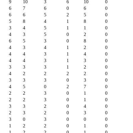
9
10
3
6
10
0
6
7
6
0
6
0
6
6
5
2
5
0
5
8
4
1
8
0
3
4
5
1
1
0
4
3
5
0
2
0
6
5
3
0
8
0
4
3
4
1
2
0
4
4
3
1
4
0
4
4
3
1
3
0
3
3
3
1
2
0
4
2
2
2
2
0
3
3
3
0
3
0
4
5
0
2
7
0
2
2
3
0
1
0
2
2
3
0
1
0
3
3
2
0
4
0
2
3
2
0
3
0
3
0
3
0
0
0
1
2
2
0
1
0
1
2
2
0
1
0